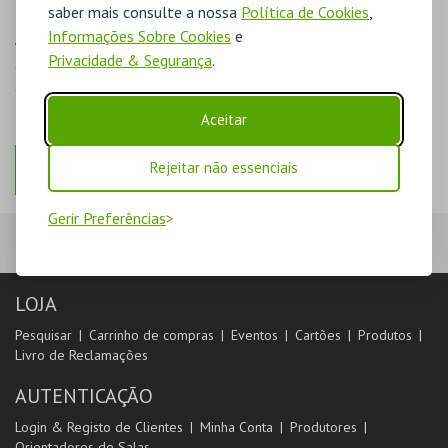
saber mais consulte a nossa
Política de Cookies
,
AINDA NÃO ESTOU REGISTADO
Informações Sobre Cookies
e
Privacidade & Segurança
.
O registo na plataforma BOL permite-lhe acompanhar as suas
compras na área de cliente.
Aceitar
Rejeitar não essenciais
REGISTAR
Gerir Preferências
LOJA
Pesquisar
Carrinho de compras
Eventos
Cartões
Produtos
Livro de Reclamações
AUTENTICAÇÃO
Login & Registo de Clientes
Minha Conta
Produtores
Orientadores de Salas