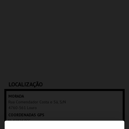
LOCALIZAÇÃO
MORADA
Rua Comendador Costa e Sá, S/N
4760-561 Louro
COORDENADAS GPS
N: 41º26'02"
W: 08º32'48"