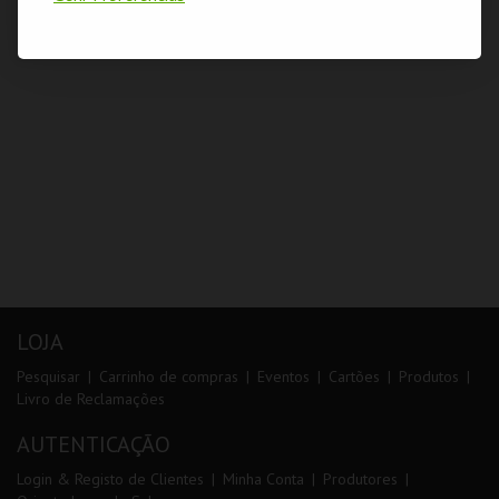
LOJA
Pesquisar
Carrinho de compras
Eventos
Cartões
Produtos
Livro de Reclamações
AUTENTICAÇÃO
Login & Registo de Clientes
Minha Conta
Produtores