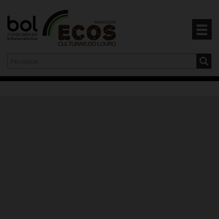
Olá,
iniciar sessão
PT
0
CARRINHO
EVENTOS
CARTÕES
PRODUTOS